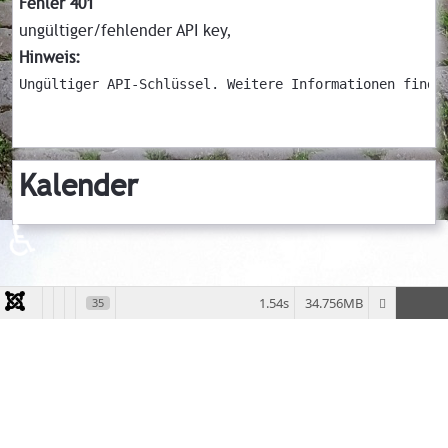
Fehler 401
ungültiger/fehlender API key,
Hinweis:
Ungültiger API-Schlüssel. Weitere Informationen finde
Kalender
♿
1.54s
34.756MB
35